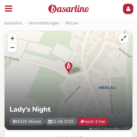
basarlino
›
Veranstaltungen
›
Mücke
+
−
Lady‘s Night
35325 Mücke
22.08.2025
noch 3 frei
Leaflet
|
©
OpenStreetMap
, ©
CARTO