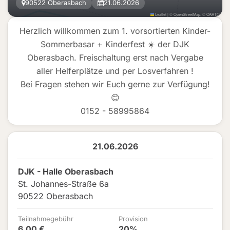
90522 Oberasbach
21.06.2026
Leaflet
|
©
OpenStreetMap
, ©
CARTO
Herzlich willkommen zum 1. vorsortierten Kinder-
Sommerbasar + Kinderfest ☀️ der DJK
Oberasbach. Freischaltung erst nach Vergabe
aller Helferplätze und per Losverfahren !
Bei Fragen stehen wir Euch gerne zur Verfügung!
😊
0152 - 58995864
21.06.2026
DJK - Halle Oberasbach
St. Johannes-Straße 6a
90522 Oberasbach
Teilnahmegebühr
Provision
6,00 €
20%