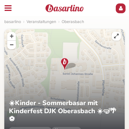
basarlino
›
Veranstaltungen
›
Oberasbach
+
−
☀️Kinder - Sommerbasar mit
Kinderfest DJK Oberasbach ☀️🤿🌴
⚽