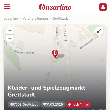
basarlino
›
Veranstaltungen
›
Grettstadt
+
−
Kleider- und Spielzeugmarkt
Grettstadt
97508 Grettstadt
01.03.2026
noch 11 frei
Leaflet
|
©
OpenStreetMap
, ©
CARTO