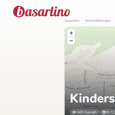
basarlino
›
Veranstaltungen
›
+
−
Kinder
51491 Overath
09.11