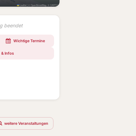
Leaflet
|
©
OpenStreetMap
, ©
CARTO
ng beendet
Wichtige Termine
 & Infos
weitere Veranstaltungen