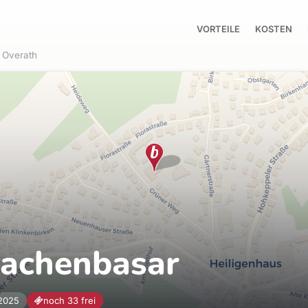
VORTEILE
KOSTEN
Overath
sachenbasar
.2025
noch 33 frei