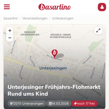
basarlino
›
Veranstaltungen
›
Unterjesingen
+
−
Unterjesinger Frühjahrs-Flohmarkt
Rund ums Kind
72070 Unterjesingen
14.03.2026
noch 17 frei
Leaflet
|
©
OpenStreetMap
, ©
CARTO