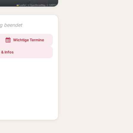
Leaflet
|
©
OpenStreetMap
, ©
CARTO
ng beendet
Wichtige Termine
 & Infos