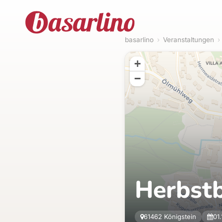
basarlino
›
Veranstaltungen
›
+
−
Herbstb
61462 Königstein
01