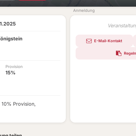
Anmeldung
11.2025
Veranstaltu
önigstein
E-Mail-Kontakt
Regeln
Provision
15%
,
10% Provision
,
ung teilen