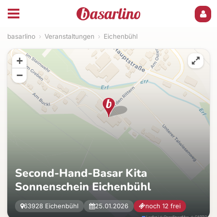
basarlino
›
Veranstaltungen
›
Eichenbühl
+
−
Second-Hand-Basar Kita
Sonnenschein Eichenbühl
63928 Eichenbühl
25.01.2026
noch 12 frei
Leaflet
|
©
OpenStreetMap
, ©
CARTO