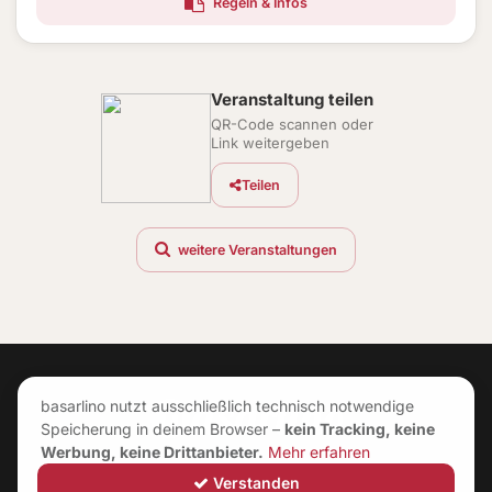
Regeln & Infos
Veranstaltung teilen
QR-Code scannen oder
Link weitergeben
Teilen
weitere Veranstaltungen
basarlino nutzt ausschließlich technisch notwendige
Speicherung in deinem Browser –
kein Tracking, keine
Werbung, keine Drittanbieter.
Mehr erfahren
Verstanden
©
2026
|
Neuerungen
|
Impressum
|
AGB
|
Datenschutz