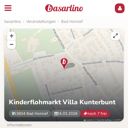
basarlino
›
Veranstaltungen
›
Bad Honnef
+
−
Kinderflohmarkt Villa Kunterbunt
53604 Bad Honnef
14.03.2026
noch 7 frei
Leaflet
|
©
OpenStreetMap
, ©
CARTO
Informationen