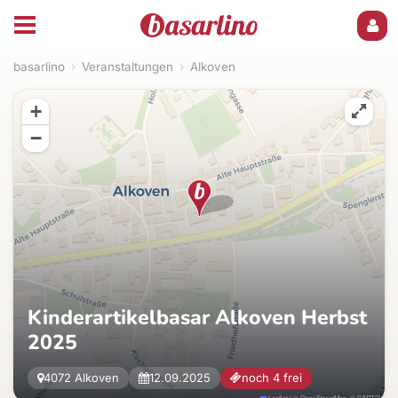
basarlino
›
Veranstaltungen
›
Alkoven
+
−
Kinderartikelbasar Alkoven Herbst
2025
4072 Alkoven
12.09.2025
noch 4 frei
Leaflet
|
©
OpenStreetMap
, ©
CARTO