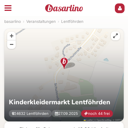
basarlino
›
Veranstaltungen
›
Lentföhrden
+
−
Kinderkleidermarkt Lentföhrden
24632 Lentföhrden
27.09.2025
noch 44 frei
Leaflet
|
©
OpenStreetMap
, ©
CARTO