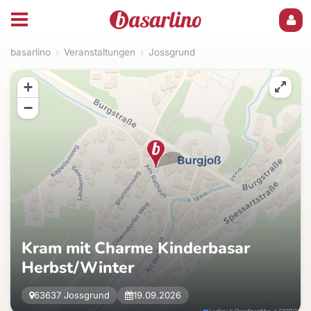
basarlino
›
Veranstaltungen
›
Jossgrund
+
−
Kram mit Charme Kinderbasar
Herbst/Winter
63637 Jossgrund
19.09.2026
Leaflet
|
©
OpenStreetMap
, ©
CARTO