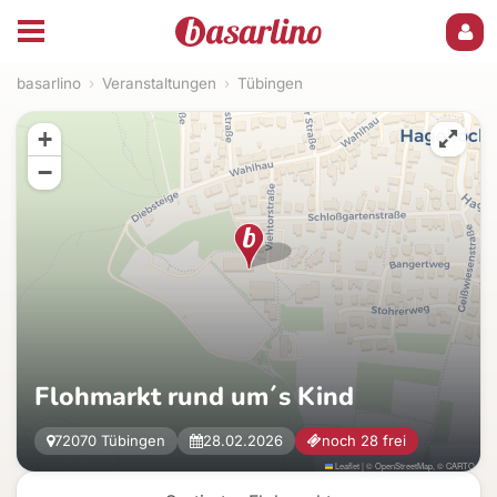
basarlino
›
Veranstaltungen
›
Tübingen
+
−
Flohmarkt rund um´s Kind
72070 Tübingen
28.02.2026
noch 28 frei
Leaflet
|
©
OpenStreetMap
, ©
CARTO