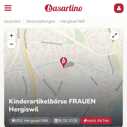
basarlino
›
Veranstaltungen
›
Hergiswil NW
+
−
Kinderartikelbörse FRAUEN
Hergiswil
6052 Hergiswil NW
18.03.2026
noch 44 frei
Leaflet
|
©
OpenStreetMap
, ©
CARTO