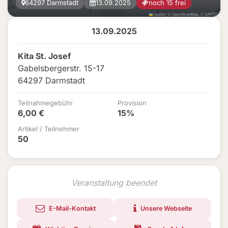
64297 Darmstadt
13.09.2025
noch 15 frei
Leaflet
|
©
OpenStreetMap
, ©
CARTO
13.09.2025
Kita St. Josef
Gabelsbergerstr. 15-17
64297 Darmstadt
Teilnahmegebühr
Provision
6,00 €
15%
Artikel / Teilnehmer
50
Veranstaltung beendet
E-Mail-Kontakt
Unsere Webseite