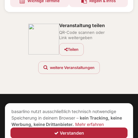
Wichtige Termine
Regeln & Infos
Veranstaltung teilen
QR-Code scannen oder
Link weitergeben
Teilen
weitere Veranstaltungen
basarlino nutzt ausschließlich technisch notwendige
Speicherung in deinem Browser –
kein Tracking, keine
Werbung, keine Drittanbieter.
Mehr erfahren
Verstanden
©
2026
|
Impressum
|
AGB
|
Datenschutz