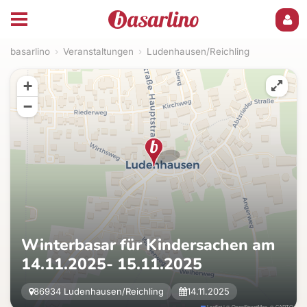
basarlino
›
Veranstaltungen
›
Ludenhausen/Reichling
+
−
Winterbasar für Kindersachen am
14.11.2025- 15.11.2025
86934 Ludenhausen/Reichling
14.11.2025
Leaflet
|
©
OpenStreetMap
, ©
CARTO