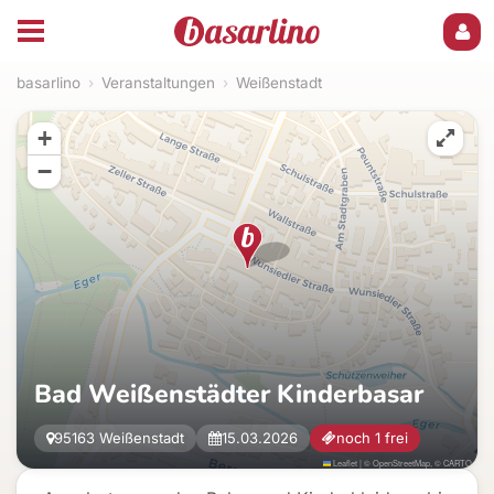
basarlino
›
Veranstaltungen
›
Weißenstadt
+
−
Bad Weißenstädter Kinderbasar
95163 Weißenstadt
15.03.2026
noch 1 frei
Leaflet
|
©
OpenStreetMap
, ©
CARTO