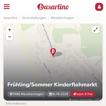
basarlino
›
Veranstaltungen
›
Mesekenhagen
+
−
Frühling/Sommer Kinderflohmarkt
17498 Mesekenhagen
18.04.2026
noch 9 frei
Leaflet
|
©
OpenStreetMap
, ©
CARTO
Informationen