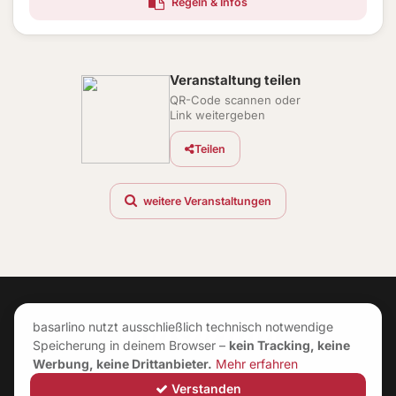
Regeln & Infos
Veranstaltung teilen
QR-Code scannen oder
Link weitergeben
Teilen
weitere Veranstaltungen
basarlino nutzt ausschließlich technisch notwendige
Speicherung in deinem Browser –
kein Tracking, keine
Werbung, keine Drittanbieter.
Mehr erfahren
Verstanden
©
2026
|
Neuerungen
|
Impressum
|
AGB
|
Datenschutz