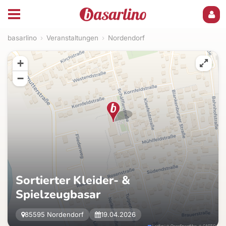
basarlino
›
Veranstaltungen
›
Nordendorf
+
−
Sortierter Kleider- &
Spielzeugbasar
85595 Nordendorf
19.04.2026
Leaflet
|
©
OpenStreetMap
, ©
CARTO