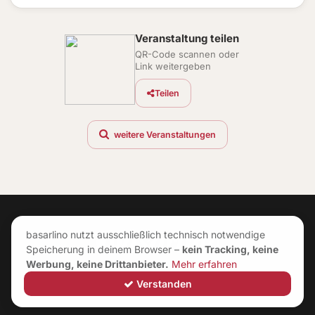
Veranstaltung teilen
QR-Code scannen oder
Link weitergeben
Teilen
weitere Veranstaltungen
basarlino nutzt ausschließlich technisch notwendige
Speicherung in deinem Browser –
kein Tracking, keine
Werbung, keine Drittanbieter.
Mehr erfahren
Verstanden
©
2026
|
Neuerungen
|
Impressum
|
AGB
|
Datenschutz