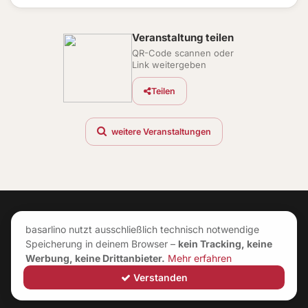
Veranstaltung teilen
QR-Code scannen oder
Link weitergeben
Teilen
weitere Veranstaltungen
basarlino nutzt ausschließlich technisch notwendige
Speicherung in deinem Browser –
kein Tracking, keine
Werbung, keine Drittanbieter.
Mehr erfahren
Verstanden
©
2026
|
Neuerungen
|
Impressum
|
AGB
|
Datenschutz