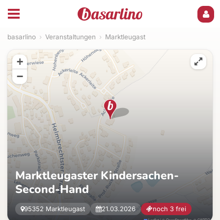
basarlino
›
Veranstaltungen
›
Marktleugast
+
−
Marktleugaster Kindersachen-
Second-Hand
95352 Marktleugast
21.03.2026
noch 3 frei
Leaflet
|
©
OpenStreetMap
, ©
CARTO