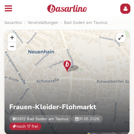
basarlino
›
Veranstaltungen
›
Bad Soden am Taunus
+
−
Frauen-Kleider-Flohmarkt
65812 Bad Soden am Taunus
31.05.2026
noch 17 frei
Leaflet
|
©
OpenStreetMap
, ©
CARTO