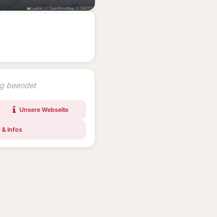
Leaflet
|
©
OpenStreetMap
, ©
CARTO
ng beendet
Unsere Webseite
 & Infos