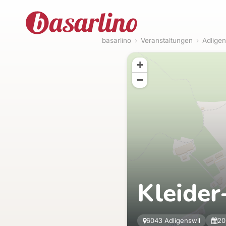
basarlino
›
Veranstaltungen
›
Adligen
+
−
Kleider
6043 Adligenswil
20