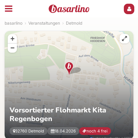
basarlino
›
Veranstaltungen
›
Detmold
+
−
Vorsortierter Flohmarkt Kita
Regenbogen
32760 Detmold
18.04.2026
noch 4 frei
Leaflet
|
©
OpenStreetMap
, ©
CARTO