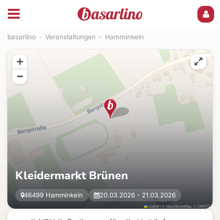
basarlino
›
Veranstaltungen
›
Hamminkeln
+
−
Kleidermarkt Brünen
46499 Hamminkeln
20.03.2026 - 21.03.2026
Leaflet
|
©
OpenStreetMap
, ©
CARTO