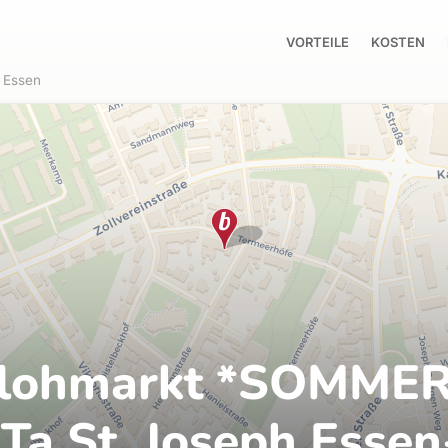
VORTEILE
KOSTEN
Essen
flohmarkt *SOMMER
iTa St. Joseph Essen