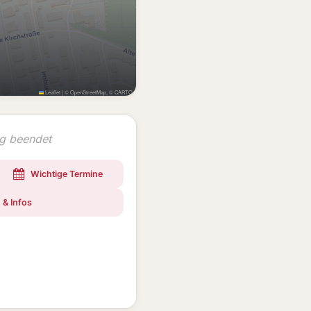
Leaflet
|
©
OpenStreetMap
, ©
CARTO
ng beendet
Wichtige Termine
 & Infos