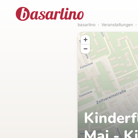
basarlino
›
Veranstaltungen
›
+
−
Kinder
Mai - K