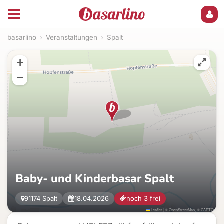
basarlino
›
Veranstaltungen
›
Spalt
+
−
Baby- und Kinderbasar Spalt
91174 Spalt
18.04.2026
noch 3 frei
Leaflet
|
©
OpenStreetMap
, ©
CARTO