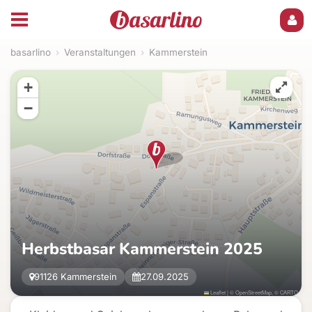
basarlino
›
Veranstaltungen
›
Kammerstein
+
−
Herbstbasar Kammerstein 2025
91126 Kammerstein
27.09.2025
Leaflet
|
©
OpenStreetMap
, ©
CARTO