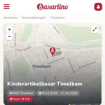
basarlino
›
Veranstaltungen
›
Timelkam
+
−
Kinderartikelbasar Timelkam
4850 Timelkam
18.03.2026 - 21.03.2026
noch 18 frei
Leaflet
|
©
OpenStreetMap
, ©
CARTO