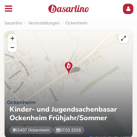
basarlino
›
Veranstaltungen
›
Ockenheim
+
−
Kinder- und Jugendsachenbasar
Ockenheim Frühjahr/Sommer
55437 Ockenheim
07.03.2026
Leaflet
|
©
OpenStreetMap
, ©
CARTO