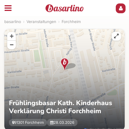
basarlino
›
Veranstaltungen
›
Forchheim
+
−
Frühlingsbasar Kath. Kinderhaus
Verklärung Christi Forchheim
91301 Forchheim
28.03.2026
Leaflet
|
©
OpenStreetMap
, ©
CARTO