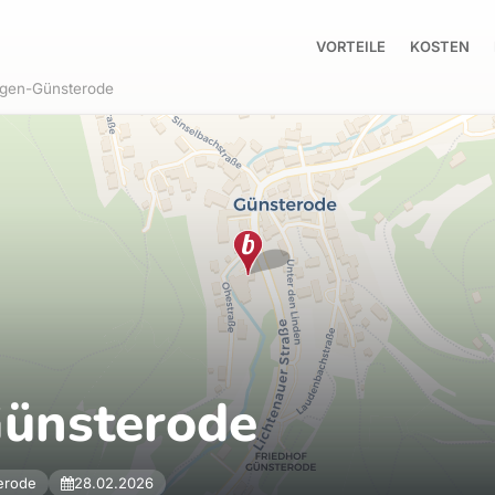
VORTEILE
KOSTEN
gen-Günsterode
Günsterode
erode
28.02.2026