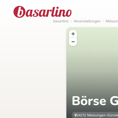
basarlino
›
Veranstaltungen
›
Melsun
+
−
Börse 
34212 Melsungen-Günst