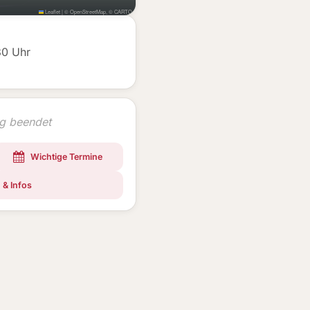
Leaflet
|
©
OpenStreetMap
, ©
CARTO
30 Uhr
ng beendet
Wichtige Termine
 & Infos