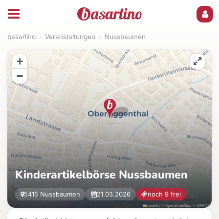
basarlino
›
Veranstaltungen
›
Nussbaumen
+
−
Kinderartikelbörse Nussbaumen
5415 Nussbaumen
21.03.2026
noch 9 frei
Leaflet
|
©
OpenStreetMap
, ©
CARTO