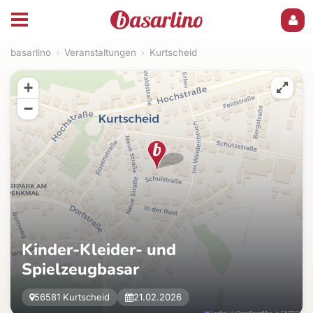
basarlino
›
Veranstaltungen
›
Kurtscheid
+
−
Kinder-Kleider- und
Spielzeugbasar
56581 Kurtscheid
21.02.2026
Leaflet
|
©
OpenStreetMap
, ©
CARTO