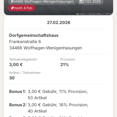
34466 Wolfhagen-Wenigenhasungen
27.02.2026
noch 4 frei
Leaflet
|
©
OpenStreetMap
, ©
CARTO
27.02.2026
Dorfgemeinschaftshaus
Frankenstraße 6
34466 Wolfhagen-Wenigenhasungen
Teilnahmegebühr
Provision
3,00 €
21%
Artikel / Teilnehmer
30
Bonus
1
:
3,00 € Gebühr
,
11% Provision
,
50 Artikel
Bonus
2
:
3,00 € Gebühr
,
16% Provision
,
40 Artikel