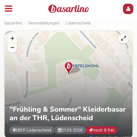
basarlino
›
Veranstaltungen
›
Lüdenscheid
+
−
"Frühling & Sommer" Kleiderbasar
an der THR, Lüdenscheid
58511 Lüdenscheid
21.03.2026
noch 9 frei
Leaflet
|
©
OpenStreetMap
, ©
CARTO