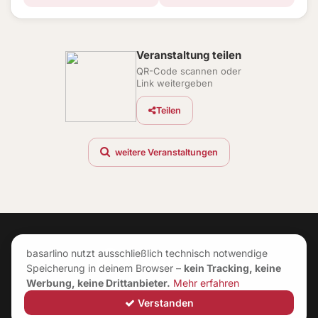
Veranstaltung teilen
QR-Code scannen oder
Link weitergeben
Teilen
weitere Veranstaltungen
basarlino nutzt ausschließlich technisch notwendige
Speicherung in deinem Browser –
kein Tracking, keine
Werbung, keine Drittanbieter.
Mehr erfahren
Verstanden
©
2026
|
Neuerungen
|
Impressum
|
AGB
|
Datenschutz