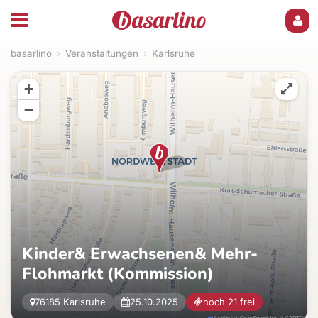
basarlino
›
Veranstaltungen
›
Karlsruhe
+
−
Kinder& Erwachsenen& Mehr-
Flohmarkt (Kommission)
76185 Karlsruhe
25.10.2025
noch 21 frei
Leaflet
|
©
OpenStreetMap
, ©
CARTO