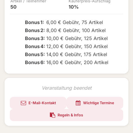
Artikel / Teilnehmer
Käuferpreis-Aufschlag
50
10%
Bonus
1
:
6,00 € Gebühr
,
75 Artikel
Bonus
2
:
8,00 € Gebühr
,
100 Artikel
Bonus
3
:
10,00 € Gebühr
,
125 Artikel
Bonus
4
:
12,00 € Gebühr
,
150 Artikel
Bonus
5
:
14,00 € Gebühr
,
175 Artikel
Bonus
6
:
16,00 € Gebühr
,
200 Artikel
Veranstaltung beendet
E-Mail-Kontakt
Wichtige Termine
Regeln & Infos