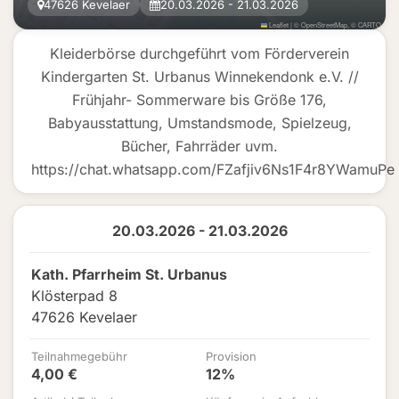
47626 Kevelaer
20.03.2026 - 21.03.2026
Leaflet
|
©
OpenStreetMap
, ©
CARTO
Kleiderbörse durchgeführt vom Förderverein
Kindergarten St. Urbanus Winnekendonk e.V. //
Frühjahr- Sommerware bis Größe 176,
Babyausstattung, Umstandsmode, Spielzeug,
Bücher, Fahrräder uvm.
https://chat.whatsapp.com/FZafjiv6Ns1F4r8YWamuPe
20.03.2026 - 21.03.2026
Kath. Pfarrheim St. Urbanus
Klösterpad 8
47626 Kevelaer
Teilnahmegebühr
Provision
4,00 €
12%