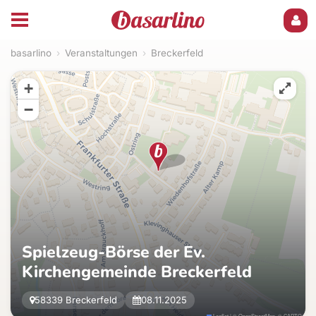
basarlino
›
Veranstaltungen
›
Breckerfeld
+
−
Spielzeug-Börse der Ev.
Kirchengemeinde Breckerfeld
58339 Breckerfeld
08.11.2025
Leaflet
|
©
OpenStreetMap
, ©
CARTO