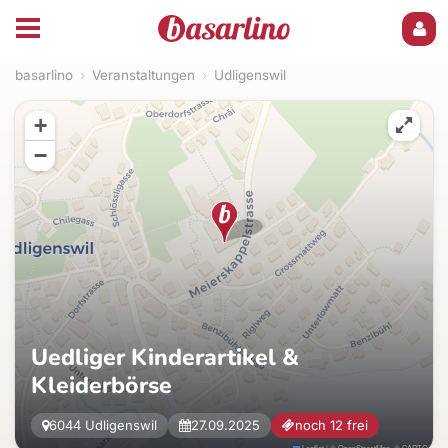
basarlino
›
Veranstaltungen
›
Udligenswil
+
−
Uedliger Kinderartikel &
Kleiderbörse
6044 Udligenswil
27.09.2025
noch 12 frei
Leaflet
|
©
OpenStreetMap
, ©
CARTO