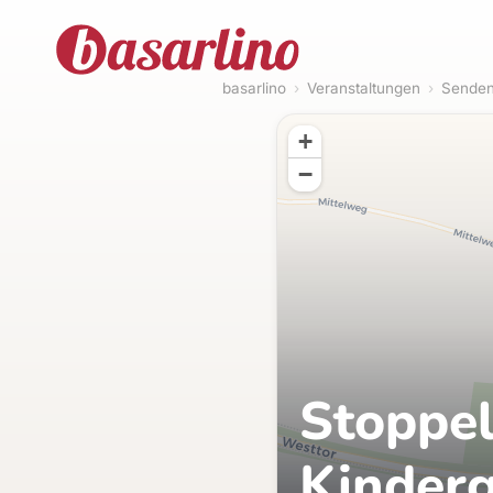
basarlino
›
Veranstaltungen
›
Senden
+
−
Stoppel
Kinderg