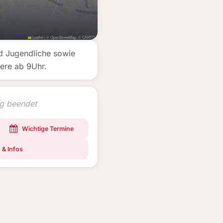
Leaflet
|
©
OpenStreetMap
, ©
CARTO
d Jugendliche sowie
ere ab 9Uhr.
ng beendet
Wichtige Termine
 & Infos