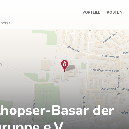
VORTEILE
KOSTEN
horst
hopser-Basar der
ruppe e.V.