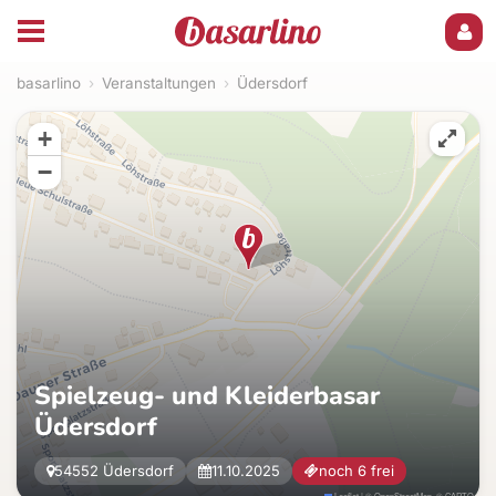
basarlino
›
Veranstaltungen
›
Üdersdorf
+
−
Spielzeug- und Kleiderbasar
Üdersdorf
54552 Üdersdorf
11.10.2025
noch 6 frei
Leaflet
|
©
OpenStreetMap
, ©
CARTO