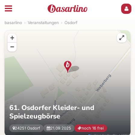
basarlino
›
Veranstaltungen
›
Osdorf
+
−
61. Osdorfer Kleider- und
Spielzeugbörse
24251 Osdorf
21.09.2025
noch 16 frei
Leaflet
|
©
OpenStreetMap
, ©
CARTO