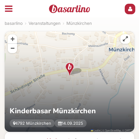
basarlino
›
Veranstaltungen
›
Münzkirchen
+
−
Kinderbasar Münzkirchen
4792 Münzkirchen
14.09.2025
Leaflet
|
©
OpenStreetMap
, ©
CARTO