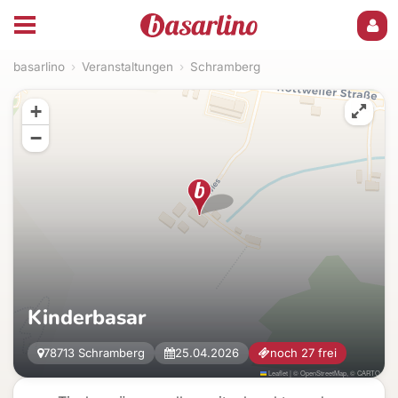
basarlino
›
Veranstaltungen
›
Schramberg
+
−
Kinderbasar
78713 Schramberg
25.04.2026
noch 27 frei
Leaflet
|
©
OpenStreetMap
, ©
CARTO