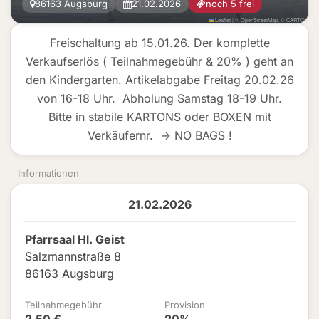
86163 Augsburg
21.02.2026
noch 5 frei
Leaflet
|
©
OpenStreetMap
, ©
CARTO
Freischaltung ab 15.01.26. Der komplette
Verkaufserlös ( Teilnahmegebühr & 20% ) geht an
den Kindergarten. Artikelabgabe Freitag 20.02.26
von 16-18 Uhr. Abholung Samstag 18-19 Uhr.
Bitte in stabile KARTONS oder BOXEN mit
Verkäufernr. -> NO BAGS !
Informationen
21.02.2026
Pfarrsaal Hl. Geist
Salzmannstraße 8
86163 Augsburg
Teilnahmegebühr
Provision