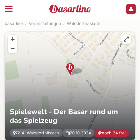
basarlino
›
Veranstaltungen
›
Walddorfhäslach
+
−
Spielewelt - Der Basar rund um
das Spielzeug
72141 Walddorfhäslach
20.10.2024
noch 34 frei
Leaflet
|
©
OpenStreetMap
, ©
CARTO