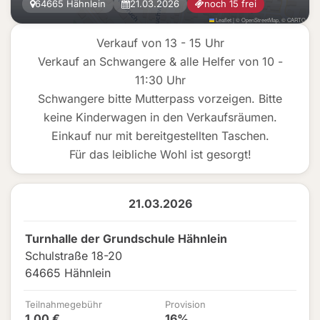
64665 Hähnlein
21.03.2026
noch 15 frei
Leaflet
|
©
OpenStreetMap
, ©
CARTO
Verkauf von 13 - 15 Uhr
Verkauf an Schwangere & alle Helfer von 10 -
11:30 Uhr
Schwangere bitte Mutterpass vorzeigen. Bitte
keine Kinderwagen in den Verkaufsräumen.
Einkauf nur mit bereitgestellten Taschen.
Für das leibliche Wohl ist gesorgt!
21.03.2026
Turnhalle der Grundschule Hähnlein
Schulstraße 18-20
64665 Hähnlein
Teilnahmegebühr
Provision
1,00 €
16%