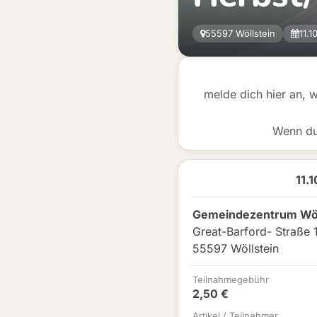
55597 Wöllstein
11.1
melde dich hier an, 
Wenn du
11.
Gemeindezentrum Wöl
Great-Barford- Straße 
55597 Wöllstein
Teilnahmegebühr
2,50 €
Artikel / Teilnehmer