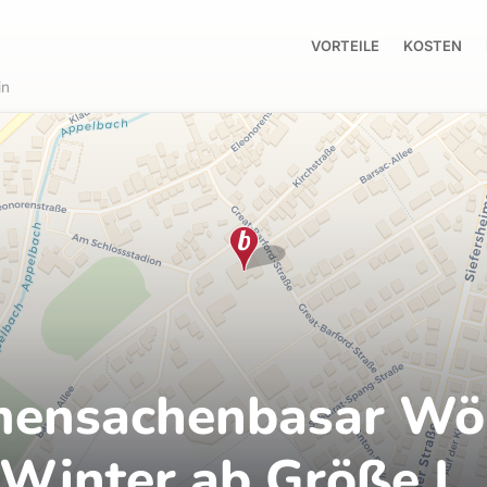
VORTEILE
KOSTEN
in
mensachenbasar Wöl
Winter ab Größe L