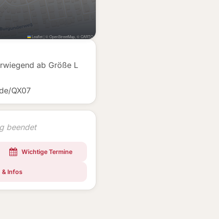
Leaflet
|
©
OpenStreetMap
, ©
CARTO
berwiegend ab Größe L
.de/QX07
ng beendet
Wichtige Termine
 & Infos