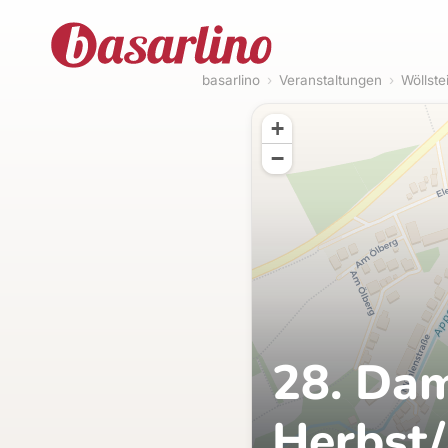
basarlino
›
Veranstaltungen
›
Wöllste
+
−
28. Da
Herbst/