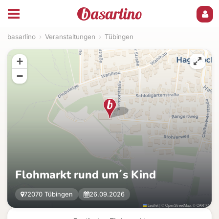
basarlino
›
Veranstaltungen
›
Tübingen
+
−
Flohmarkt rund um´s Kind
72070 Tübingen
26.09.2026
Leaflet
|
©
OpenStreetMap
, ©
CARTO