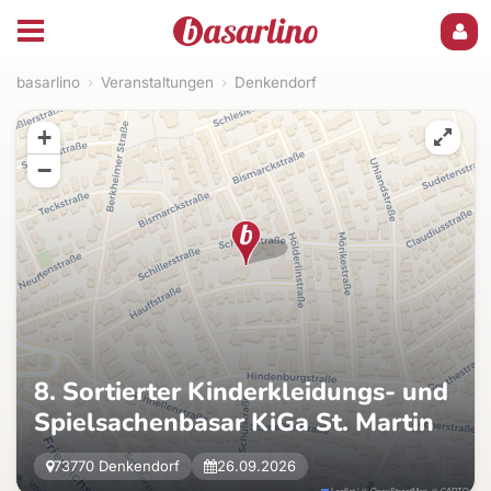
basarlino
›
Veranstaltungen
›
Denkendorf
+
−
8. Sortierter Kinderkleidungs- und
Spielsachenbasar KiGa St. Martin
73770 Denkendorf
26.09.2026
Leaflet
|
©
OpenStreetMap
, ©
CARTO