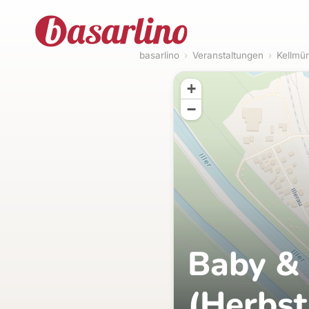
basarlino
›
Veranstaltungen
›
Kellmü
+
−
Baby &
(Herbst