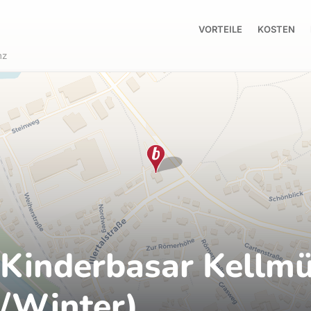
VORTEILE
KOSTEN
nz
 Kinderbasar Kellm
/Winter)