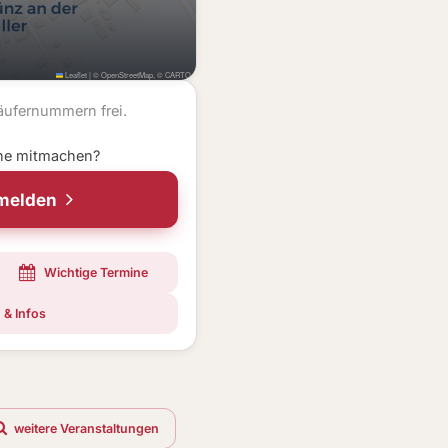
Leaflet
|
©
OpenStreetMap
, ©
CARTO
ufernummern frei.
ne mitmachen?
nmelden
Wichtige Termine
 & Infos
weitere Veranstaltungen