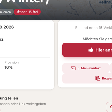
10.2026
noch 15 frei
10.2026
Es sind noch
15
Verkä
nz
Möchten Sie ger
Hier a
Provision
16%
E-Mail-Kontakt
Regeln
ung teilen
annen oder Link weitergeben